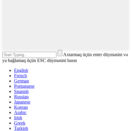
Axtarmaq üçün enter düyməsini və
ya bağlamaq üçün ESC düyməsini basın
English
French
German
Portuguese
Spanish
Russian
Japanese
Korean
Arabic
Irish
Greek
Turkish