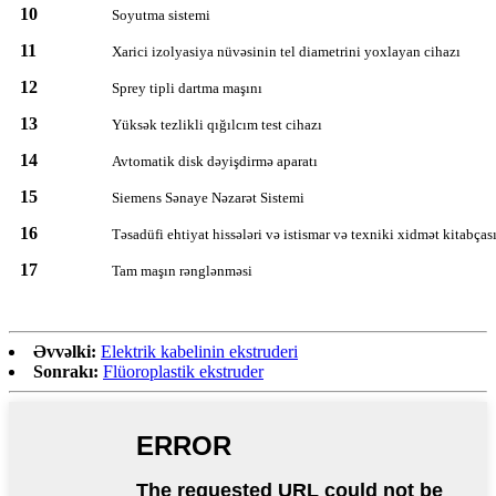
10
Soyutma sistemi
11
Xarici izolyasiya nüvəsinin tel diametrini yoxlayan cihazı
12
Sprey tipli dartma maşını
13
Yüksək tezlikli qığılcım test cihazı
14
Avtomatik disk dəyişdirmə aparatı
15
Siemens Sənaye Nəzarət Sistemi
16
Təsadüfi ehtiyat hissələri və istismar və texniki xidmət kitabças
17
Tam maşın rənglənməsi
Əvvəlki:
Elektrik kabelinin ekstruderi
Sonrakı:
Flüoroplastik ekstruder