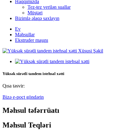
Haqqımızda
Tez-tez verilən suallar
Müştəri
Bizimlə əlaqə saxlayın
Ev
Məhsullar
Ekstruder maşını
Yüksək sürətli tandem istehsal xətti
Qısa təsvir:
Bizə e-poçt göndərin
Məhsul təfərrüatı
Məhsul Teqləri