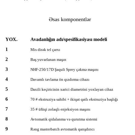
Əsas komponentlər
YOX.
Avadanlığın adı/spesifikasiyası modeli
1
Mis dirək tel çarxı
2
Baş yuvarlanan maşın
3
NHF-250/17D Şaquli Sprey çəkmə maşını
4
Davamlı tavlama ön qızdırma cihazı
5
Daxili keçiricinin xarici diametrini yoxlayan cihaz
6
70 # ekstruziya sahibi + ikiqat qatlı ekstruziya başlığı
7
35 # üfüqi zolaqlı enjeksiyon maşını
8
Avtomatik qidalanma və qurutma sistemi
9
Rəng masterbatch avtomatik qarışdırıcı