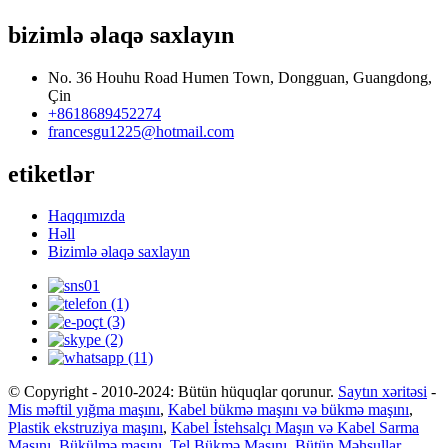
bizimlə əlaqə saxlayın
No. 36 Houhu Road Humen Town, Dongguan, Guangdong,
Çin
+8618689452274
francesgu1225@hotmail.com
etiketlər
Haqqımızda
Həll
Bizimlə əlaqə saxlayın
© Copyright - 2010-2024: Bütün hüquqlar qorunur.
Saytın xəritəsi
-
Mis məftil yığma maşını
,
Kabel bükmə maşını və bükmə maşını
,
Plastik ekstruziya maşını
,
Kabel İstehsalçı Maşın və Kabel Sarma
Maşını
,
Bükülmə maşını
,
Tel Bükmə Maşını
,
Bütün Məhsullar