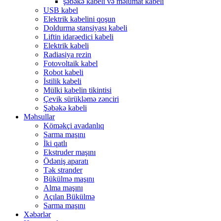
şəbəkə kabeli və məlumat kabeli
USB kabel
Elektrik kabelini qoşun
Doldurma stansiyası kabeli
Liftin idarəedici kabeli
Elektrik kabeli
Radiasiya rezin
Fotovoltaik kabel
Robot kabeli
İstilik kabeli
Mülki kabelin tikintisi
Çevik sürükləmə zənciri
Şəbəkə kabeli
Məhsullar
Köməkçi avadanlıq
Sarma maşını
İki qatlı
Ekstruder maşını
Ödəniş aparatı
Tək strander
Bükülmə maşını
Alma maşını
Açılan Bükülmə
Sarma maşını
Xəbərlər