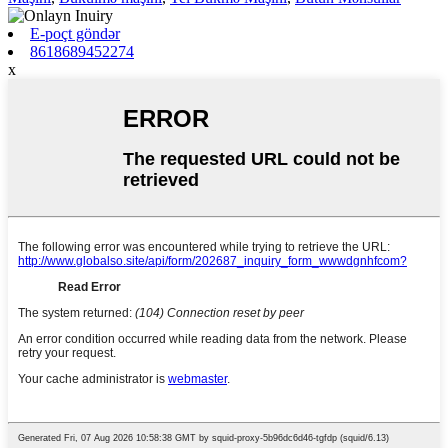
E-poçt göndər
8618689452274
x