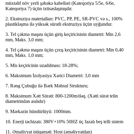
müxtəlif növ yerli şəbəkə kabelləri (Kateqoriya 5/5e, 6/6e,
Kateqoriya 7) üçün ixtisaslaşmışdır.
2. Ekstruziya materialları: PVC, PP, PE, SR-PVC və s., 100%
plastikləşmə ilə yüksək sürətli ekstruziya üçün uyğundur.
3. Tel çəkmə maşını üçün giriş keçiricisinin diametri: Min 2,6
mm, Maks. 3,0 mm;
4. Tel çəkmə maşını üçün çıxış keçiricisinin diametri: Min 0,40
mm, Maks. 1,0 mm;
5. Mis keçiricinin uzadılması: 18-28%;
6. Maksimum İzolyasiya Xarici Diametri: 3,0 mm
7. Rəng Çubuğu ilə Bərk Məhsul Strukturu;
8. Maksimum Xətt Sürəti: 800-1200m/dəq. (Xətti sürət telin
diametrindən asılıdır)
9. Mərkəzin hündürlüyü: 1000mm.
10. Enerji təchizatı: 380V+10% 50HZ üç fazalı beş telli sistem
11. Əməliyyat istiqaməti: Host (əməliyyatdan)