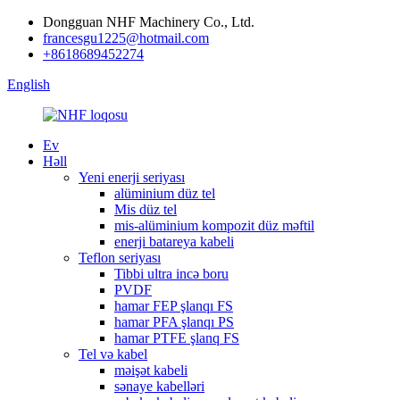
Dongguan NHF Machinery Co., Ltd.
francesgu1225@hotmail.com
+8618689452274
English
Ev
Həll
Yeni enerji seriyası
alüminium düz tel
Mis düz tel
mis-alüminium kompozit düz məftil
enerji batareya kabeli
Teflon seriyası
Tibbi ultra incə boru
PVDF
hamar FEP şlanqı FS
hamar PFA şlanqı PS
hamar PTFE şlanq FS
Tel və kabel
məişət kabeli
sənaye kabelləri