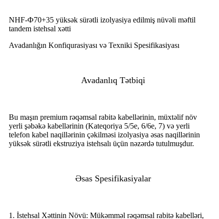
NHF-Ф70+35 yüksək sürətli izolyasiya edilmiş nüvəli məftil
tandem istehsal xətti
Avadanlığın Konfiqurasiyası və Texniki Spesifikasiyası
Avadanlıq Tətbiqi
Bu maşın premium rəqəmsal rabitə kabellərinin, müxtəlif növ
yerli şəbəkə kabellərinin (Kateqoriya 5/5e, 6/6e, 7) və yerli
telefon kabel naqillərinin çəkilməsi izolyasiya əsas naqillərinin
yüksək sürətli ekstruziya istehsalı üçün nəzərdə tutulmuşdur.
Əsas Spesifikasiyalar
1. İstehsal Xəttinin Növü: Mükəmməl rəqəmsal rabitə kabelləri,