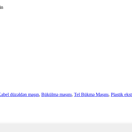
in
abel düzəldən maşın
,
Bükülmə maşını
,
Tel Bükmə Maşını
,
Plastik eks