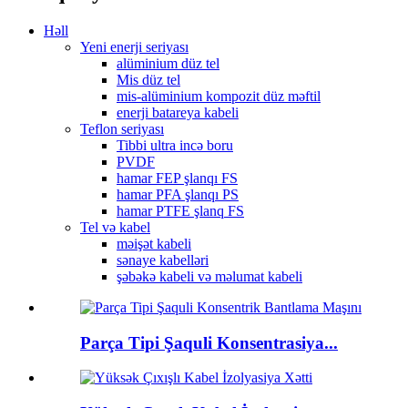
Həll
Yeni enerji seriyası
alüminium düz tel
Mis düz tel
mis-alüminium kompozit düz məftil
enerji batareya kabeli
Teflon seriyası
Tibbi ultra incə boru
PVDF
hamar FEP şlanqı FS
hamar PFA şlanqı PS
hamar PTFE şlanq FS
Tel və kabel
məişət kabeli
sənaye kabelləri
şəbəkə kabeli və məlumat kabeli
Parça Tipi Şaquli Konsentrasiya...