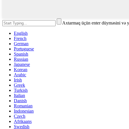
Axtarmaq üçün enter düyməsini və 
English
French
German
Portuguese
Spanish
Russian
Japanese
Korean
Arabic
Irish
Greek
Turkish
Italian
Danish
Romanian
Indonesian
Czech
Afrikaans
Swedish