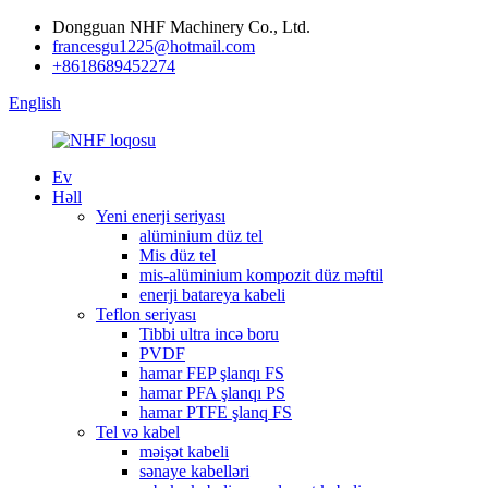
Dongguan NHF Machinery Co., Ltd.
francesgu1225@hotmail.com
+8618689452274
English
Ev
Həll
Yeni enerji seriyası
alüminium düz tel
Mis düz tel
mis-alüminium kompozit düz məftil
enerji batareya kabeli
Teflon seriyası
Tibbi ultra incə boru
PVDF
hamar FEP şlanqı FS
hamar PFA şlanqı PS
hamar PTFE şlanq FS
Tel və kabel
məişət kabeli
sənaye kabelləri