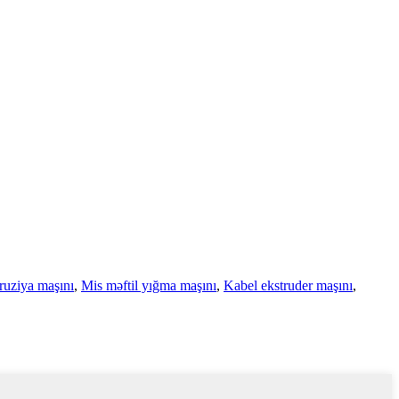
truziya maşını
,
Mis məftil yığma maşını
,
Kabel ekstruder maşını
,