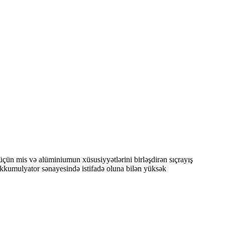
 üçün mis və alüminiumun xüsusiyyətlərini birləşdirən sıçrayış
a akkumulyator sənayesində istifadə oluna bilən yüksək