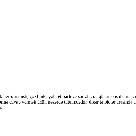
performanslı, çoxfunksiyalı, etibarlı və sərfəli zolaqlar istehsal etmək
ləblərinə cavab vermək üçün nəzərdə tutulmuşdur, digər tətbiqlər arasınd
r.