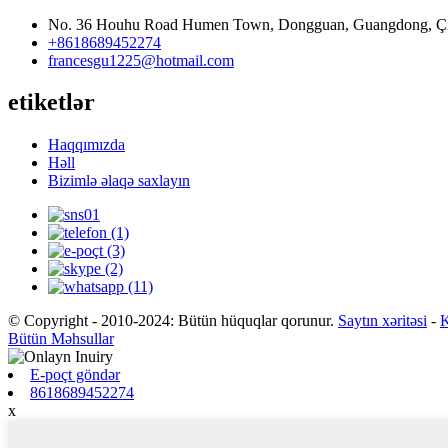
No. 36 Houhu Road Humen Town, Dongguan, Guangdong, Ç
+8618689452274
francesgu1225@hotmail.com
etiketlər
Haqqımızda
Həll
Bizimlə əlaqə saxlayın
© Copyright - 2010-2024: Bütün hüquqlar qorunur.
Saytın xəritəsi
-
K
Bütün Məhsullar
E-poçt göndər
8618689452274
x