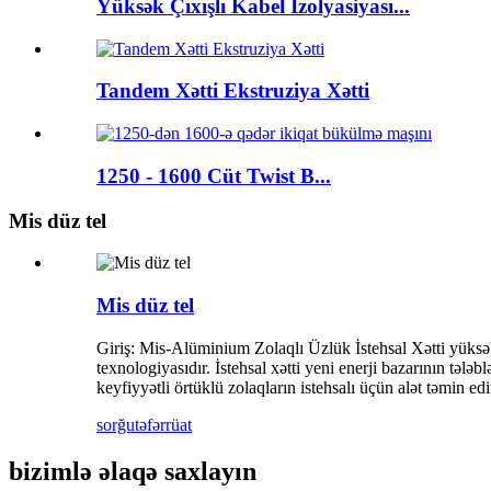
Yüksək Çıxışlı Kabel İzolyasiyası...
Tandem Xətti Ekstruziya Xətti
1250 - 1600 Cüt Twist B...
Mis düz tel
Mis düz tel
Giriş: Mis-Alüminium Zolaqlı Üzlük İstehsal Xətti yüksək 
texnologiyasıdır. İstehsal xətti yeni enerji bazarının tə
keyfiyyətli örtüklü zolaqların istehsalı üçün alət təmin edi
sorğu
təfərrüat
bizimlə əlaqə saxlayın