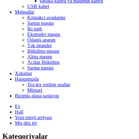
şəbəkə kabeli və məlumat kabeli
USB kabel
Məhsullar
Köməkçi avadanlıq
Sarma maşını
İki qatlı
Ekstruder maşını
Ödəniş aparatı
Tək strander
Bükülmə maşını
Alma maşını
Açılan Bükülmə
Sarma maşını
Xəbərlər
Haqqımızda
Tez-tez verilən suallar
Müştəri
Bizimlə əlaqə saxlayın
Ev
Həll
Yeni enerji seriyası
Mis düz tel
Kateqoriyalar