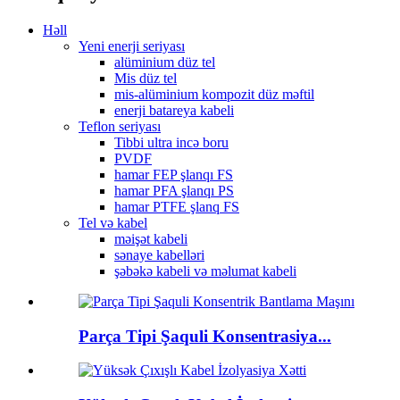
Həll
Yeni enerji seriyası
alüminium düz tel
Mis düz tel
mis-alüminium kompozit düz məftil
enerji batareya kabeli
Teflon seriyası
Tibbi ultra incə boru
PVDF
hamar FEP şlanqı FS
hamar PFA şlanqı PS
hamar PTFE şlanq FS
Tel və kabel
məişət kabeli
sənaye kabelləri
şəbəkə kabeli və məlumat kabeli
Parça Tipi Şaquli Konsentrasiya...