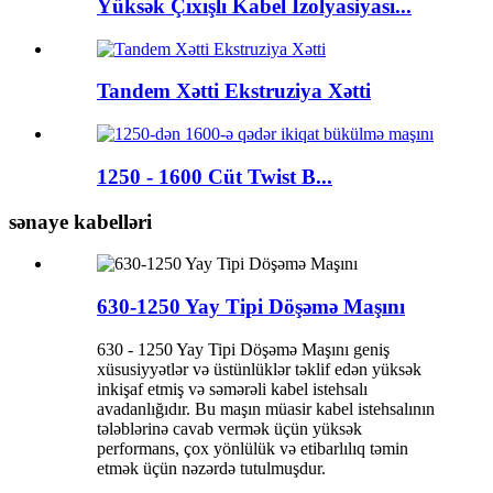
Yüksək Çıxışlı Kabel İzolyasiyası...
Tandem Xətti Ekstruziya Xətti
1250 - 1600 Cüt Twist B...
sənaye kabelləri
630-1250 Yay Tipi Döşəmə Maşını
630 - 1250 Yay Tipi Döşəmə Maşını geniş
xüsusiyyətlər və üstünlüklər təklif edən yüksək
inkişaf etmiş və səmərəli kabel istehsalı
avadanlığıdır. Bu maşın müasir kabel istehsalının
tələblərinə cavab vermək üçün yüksək
performans, çox yönlülük və etibarlılıq təmin
etmək üçün nəzərdə tutulmuşdur.