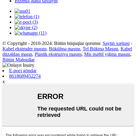
Bizimlə əlaqə saxlayın
© Copyright - 2010-2024: Bütün hüquqlar qorunur.
Saytın xəritəsi
-
Kabel ekstruder maşını
,
Bükülmə maşını
,
Tel Bükmə Maşını
,
Kabel
düzəldən maşın
,
Plastik ekstruziya maşını
,
Mis məftil yığma maşını
,
Bütün Məhsullar
E-poçt göndər
8618689452274
x