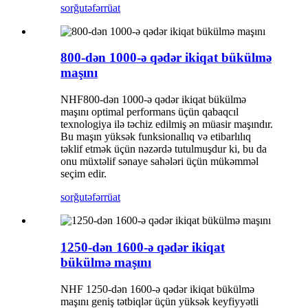
sorğu
təfərrüat
800-dən 1000-ə qədər ikiqat bükülmə
maşını
NHF800-dən 1000-ə qədər ikiqat bükülmə
maşını optimal performans üçün qabaqcıl
texnologiya ilə təchiz edilmiş ən müasir maşındır.
Bu maşın yüksək funksionallıq və etibarlılıq
təklif etmək üçün nəzərdə tutulmuşdur ki, bu da
onu müxtəlif sənaye sahələri üçün mükəmməl
seçim edir.
sorğu
təfərrüat
1250-dən 1600-ə qədər ikiqat
bükülmə maşını
NHF 1250-dən 1600-ə qədər ikiqat bükülmə
maşını geniş tətbiqlər üçün yüksək keyfiyyətli