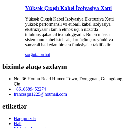
Yüksək Çıxışlı Kabel İzolyasiya Xətti
Yüksək Çıxışlı Kabel İzolyasiya Ekstruziya Xətti
yüksək performanslı və etibarlı kabel izolyasiya
ekstruziyasını təmin etmək üçün nəzərdə
tutulmuş qabaqcıl texnologiyadır. Bu ən müasir
sistem onu ​​kabel istehsalçıları üçün çox yönlü və
səmərəli həll edən bir sıra funksiyalar təklif edir.
sorğu
təfərrüat
bizimlə əlaqə saxlayın
No. 36 Houhu Road Humen Town, Dongguan, Guangdong,
Çin
+8618689452274
francesgu1225@hotmail.com
etiketlər
Haqqımızda
Həll