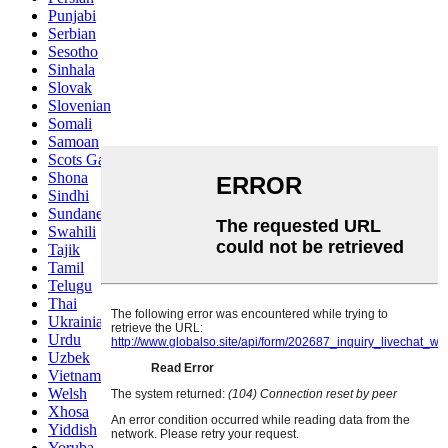
Punjabi
Serbian
Sesotho
Sinhala
Slovak
Slovenian
Somali
Samoan
Scots Gaelic
Shona
Sindhi
Sundanese
Swahili
Tajik
Tamil
Telugu
Thai
Ukrainian
Urdu
Uzbek
Vietnamese
Welsh
Xhosa
Yiddish
Yoruba