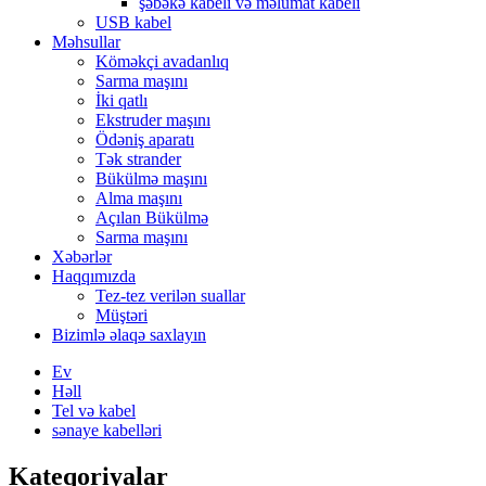
şəbəkə kabeli və məlumat kabeli
USB kabel
Məhsullar
Köməkçi avadanlıq
Sarma maşını
İki qatlı
Ekstruder maşını
Ödəniş aparatı
Tək strander
Bükülmə maşını
Alma maşını
Açılan Bükülmə
Sarma maşını
Xəbərlər
Haqqımızda
Tez-tez verilən suallar
Müştəri
Bizimlə əlaqə saxlayın
Ev
Həll
Tel və kabel
sənaye kabelləri
Kateqoriyalar