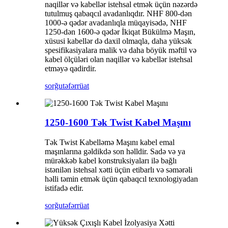
naqillər və kabellər istehsal etmək üçün nəzərdə
tutulmuş qabaqcıl avadanlıqdır. NHF 800-dən
1000-ə qədər avadanlıqla müqayisədə, NHF
1250-dən 1600-ə qədər İkiqat Bükülmə Maşın,
xüsusi kabellər də daxil olmaqla, daha yüksək
spesifikasiyalara malik və daha böyük məftil və
kabel ölçüləri olan naqillər və kabellər istehsal
etməyə qadirdir.
sorğu
təfərrüat
1250-1600 Tək Twist Kabel Maşını
Tək Twist Kabelləmə Maşını kabel emal
maşınlarına gəldikdə son həlldir. Sadə və ya
mürəkkəb kabel konstruksiyaları ilə bağlı
istənilən istehsal xətti üçün etibarlı və səmərəli
həlli təmin etmək üçün qabaqcıl texnologiyadan
istifadə edir.
sorğu
təfərrüat