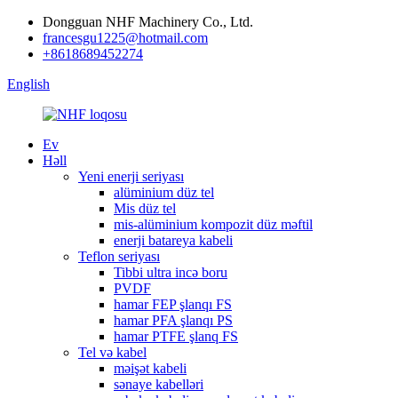
Dongguan NHF Machinery Co., Ltd.
francesgu1225@hotmail.com
+8618689452274
English
Ev
Həll
Yeni enerji seriyası
alüminium düz tel
Mis düz tel
mis-alüminium kompozit düz məftil
enerji batareya kabeli
Teflon seriyası
Tibbi ultra incə boru
PVDF
hamar FEP şlanqı FS
hamar PFA şlanqı PS
hamar PTFE şlanq FS
Tel və kabel
məişət kabeli
sənaye kabelləri